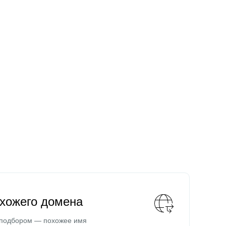
охожего домена
 подбором — похожее имя