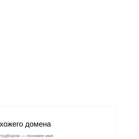
охожего домена
 подбором — похожее имя