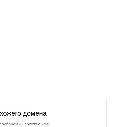
охожего домена
 подбором — похожее имя